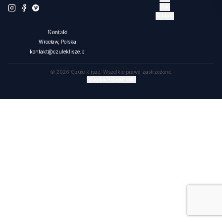
Blog
Kontakt
Kontakt
Wrocław, Polska
kontakt@czuleklisze.pl
©
2026
Czułe klisze. Wszelkie prawa zastrzeżone.
Polityka Prywatności