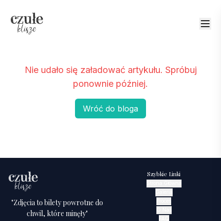
Nie udało się załadować artykułu. Spróbuj
ponownie później.
Wróć do bloga
Szybkie Linki
Strona Główna
Galeria
"Zdjęcia to bilety powrotne do
Proces
O Nas
chwil, które minęły"
FAQ